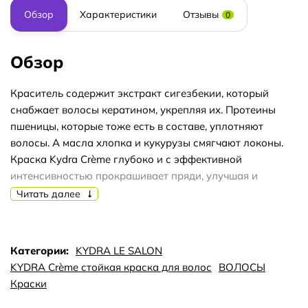
Обзор
Характеристики
Отзывы
0
Обзор
Краситель содержит экстракт сигезбекии, который
снабжает волосы кератином, укрепляя их. Протеины
пшеницы, которые тоже есть в составе, уплотняют
волосы. А масла хлопка и кукурузы смягчают локоны.
Краска Kydra Crème глубоко и с эффективной
интенсивностью прокрашивает пряди, улучшая и
здоровье волос. После окрашивания этим продуктом,
Читать далее
локоны становятся плотнее и ярче. Улучшается и
структура волос. Краска предназначена для
применения в салонах, но подходит и для домашнего
Категории:
KYDRA LE SALON
окрашивания.
KYDRA Crème стойкая краска для волос
ВОЛОСЫ
Краситель полностью справляется с закрашиванием
Краски
седины. Использовать крем-краску необходимо вместе с
оксидантом 3%, 6% или 9%.