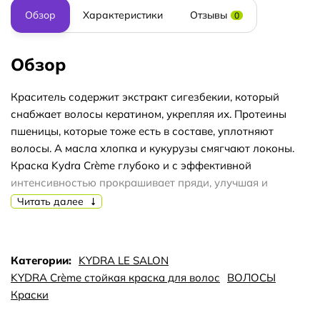
Обзор
Характеристики
Отзывы
0
Обзор
Краситель содержит экстракт сигезбекии, который
снабжает волосы кератином, укрепляя их. Протеины
пшеницы, которые тоже есть в составе, уплотняют
волосы. А масла хлопка и кукурузы смягчают локоны.
Краска Kydra Crème глубоко и с эффективной
интенсивностью прокрашивает пряди, улучшая и
здоровье волос. После окрашивания этим продуктом,
Читать далее
локоны становятся плотнее и ярче. Улучшается и
структура волос. Краска предназначена для
применения в салонах, но подходит и для домашнего
Категории:
KYDRA LE SALON
окрашивания.
KYDRA Crème стойкая краска для волос
ВОЛОСЫ
Краситель полностью справляется с закрашиванием
Краски
седины. Использовать крем-краску необходимо вместе с
оксидантом 3%, 6% или 9%.