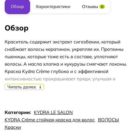
Обзор
Характеристики
Отзывы
0
Обзор
Краситель содержит экстракт сигезбекии, который
снабжает волосы кератином, укрепляя их. Протеины
пшеницы, которые тоже есть в составе, уплотняют
волосы. А масла хлопка и кукурузы смягчают локоны.
Краска Kydra Crème глубоко и с эффективной
интенсивностью прокрашивает пряди, улучшая и
здоровье волос. После окрашивания этим продуктом,
Читать далее
локоны становятся плотнее и ярче. Улучшается и
структура волос. Краска предназначена для
применения в салонах, но подходит и для домашнего
Категории:
KYDRA LE SALON
окрашивания.
KYDRA Crème стойкая краска для волос
ВОЛОСЫ
Краситель полностью справляется с закрашиванием
Краски
седины. Использовать крем-краску необходимо вместе с
оксидантом 3%, 6% или 9%.