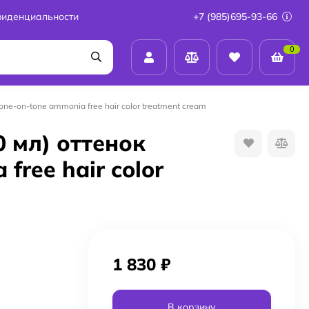
фиденциальности
+7 (985)695-93-66
0
ne-on-tone ammonia free hair color treatment cream
 мл) оттенок
free hair color
1 830
₽
В корзину