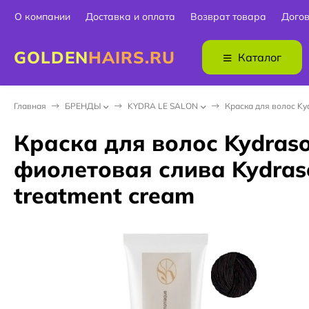
О компании
Доставка и оплата
Возврат товара
Дого
GOLDEN
HAIRS.RU
Каталог
Главная
БPEНДЫ
KYDRA LE SALON
Краска для волос Kyd
Краска для волос Kydraso
фиолетовая слива Kydrasof
treatment cream