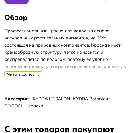
Обзор
Профессиональная краска для волос на основе
натуральных растительных пигментов, на 90%
состоящая из природных компонентов. Краска имеет
кремообразную структуру, легко наносится и
распределяется по волосам, поэтому ее удобно
использовать как для окрашивания волос в салоне, так
и в домашних условиях. Даёт глубокое, стойкое
Читать далее
прокрашивание, насыщенный и естественный цвет,
придаёт волосам мягкость и блеск. Гипоаллергенная
формула и экологически чистые растительные
Категории:
KYDRA LE SALON
KYDRA Botanique
ингредиенты позволяют использовать краску Kydra
ВОЛОСЫ
Краски
Botanique для окрашивания волос во время
беременности и в период грудного вскармливания. Не
содержит аммиака, парабенов, минеральных масел.
С этим товаров покупают
Kydra Le Salon Botanique позволяет окрасить волосы