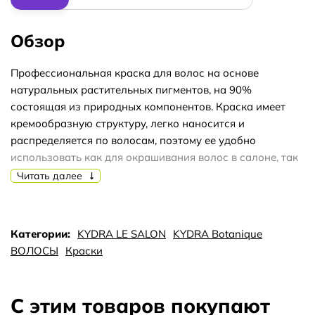
Обзор
Профессиональная краска для волос на основе
натуральных растительных пигментов, на 90%
состоящая из природных компонентов. Краска имеет
кремообразную структуру, легко наносится и
распределяется по волосам, поэтому ее удобно
использовать как для окрашивания волос в салоне, так
и в домашних условиях. Даёт глубокое, стойкое
Читать далее
прокрашивание, насыщенный и естественный цвет,
придаёт волосам мягкость и блеск. Гипоаллергенная
формула и экологически чистые растительные
Категории:
KYDRA LE SALON
KYDRA Botanique
ингредиенты позволяют использовать краску Kydra
ВОЛОСЫ
Краски
Botanique для окрашивания волос во время
беременности и в период грудного вскармливания. Не
содержит аммиака, парабенов, минеральных масел.
С этим товаров покупают
Kydra Le Salon Botanique позволяет окрасить волосы