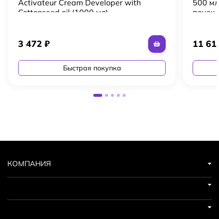
Activateur Cream Developer with
500 мл
Cottonseed oil (1000 мл)
почек
3 472
₽
11 6
Быстрая покупка
КОМПАНИЯ