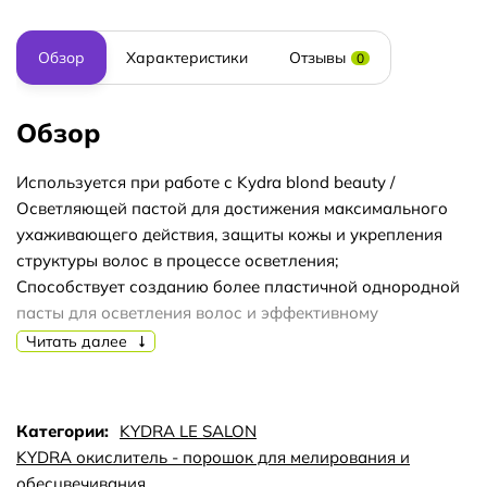
Обзор
Характеристики
Отзывы
0
Обзор
Используется при работе с Kydra blond beauty /
Осветляющей пастой для достижения максимального
ухаживающего действия, защиты кожы и укрепления
структуры волос в процессе осветления;
Способствует созданию более пластичной однородной
пасты для осветления волос и эффективному
распределению смеси по волосам в процессе
Читать далее
нанесения;
Благодаря уникальной формуле делает осветляющую
смесь воздушной и легкой, смягчает свойства
Категории:
KYDRA LE SALON
осветляющих компонентов;
KYDRA окислитель - порошок для мелирования и
Усиливает блеск и кондиционирование волос.
обесцвечивания