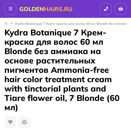
GOLDEN
HAIRS.RU
ALON
Kydra Botanique 7 Крем-краска для волос 60 мл Blonde без аммиака на 
Kydra Botanique 7 Крем-
краска для волос 60 мл
Blonde без аммиака на
основе растительных
пигментов Ammonia-free
hair color treatment cream
with tinctorial plants and
Tiare flower oil, 7 Blonde (60
мл)