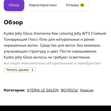
Обзор
Характеристики
Отзывы
0
Обзор
Kydra Jelly Gloss Ammonia-free coloring Jelly 8/73 Стойкий
Тонирующий Глосс-Гель для натуральных и ранее
окрашенных волос. Средство для волос без аммиака,
улучшающее структуру и цвет. После окрашивания
Kydra Jelly Gloss волосы не требуют осветления,
выглядят максимально натуральными и приобретают
уникальный мультитональный оттенок и блеск. Граница
Читать далее
между натуральными и окрашенными волосами
отсутствует. Улучшенная проникающая способность и
более стойкий результат. Закрашивает седину на 50%.
Категории:
KYDRA LE SALON
ВОЛОСЫ
Краски
Применение: Глоссинг, пастелизация и коррекция:
смешать 1:1 с KYDROXY 00 или KYDRAREVEL.
Мультиколор: 1 часть PRIMARY, до 10 частей CLEAR.
Смешать 1:1 с KYDROXY 00 или KYDRAREVEL. Камуфляж