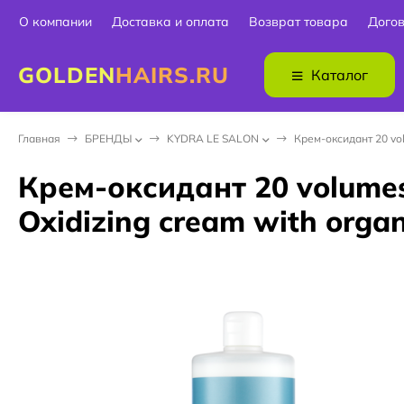
О компании
Доставка и оплата
Возврат товара
Дого
GOLDEN
HAIRS.RU
Каталог
Главная
БPEНДЫ
KYDRA LE SALON
Крем-оксидант 20 vol
Крем-оксидант 20 volumes
Oxidizing cream with organ