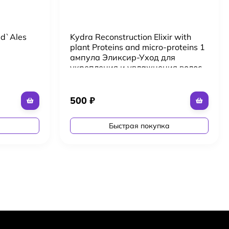
 d`Ales
Kydra Reconstruction Elixir with
plant Proteins and micro-proteins 1
ампула Эликсир-Уход для
укрепления и увлажнения волос
500
₽
а
Быстрая покупка