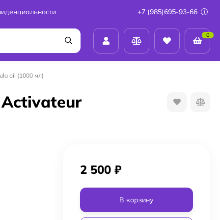
фиденциальности
+7 (985)695-93-66
0
la oil (1000 мл)
Activateur
2 500
₽
В корзину