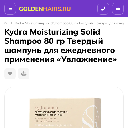
GOLDEN
HAIRS.RU
ALON
Kydra Moisturizing Solid Shampoo 80 гр Твердый шампунь для еже
Kydra Moisturizing Solid
Shampoo 80 гр Твердый
шампунь для ежедневного
применения «Увлажнение»