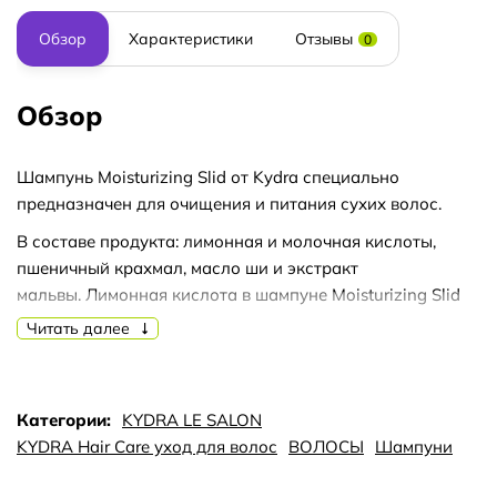
Обзор
Характеристики
Отзывы
0
Обзор
Шампунь Moisturizing Slid от Kydra специально
предназначен для очищения и питания сухих волос.
В составе продукта: лимонная и молочная кислоты,
пшеничный крахмал, масло ши и экстракт
мальвы. Лимонная кислота в шампуне Moisturizing Slid
увлажняет волосы и сохраняет их цвет. Пшеничный
Читать далее
крахмал значительно укрепляет волосы. Масло ши в
шампуне придает коже большую мягкость. А экстракт
мальвы благотворно воздействует на кожу головы.
Категории:
KYDRA LE SALON
После использования шампуня Kydra Moisturizing Slid,
KYDRA Hair Care уход для волос
ВОЛОСЫ
Шампуни
волосы становятся более увлажненными, мягкими и
гладкими.