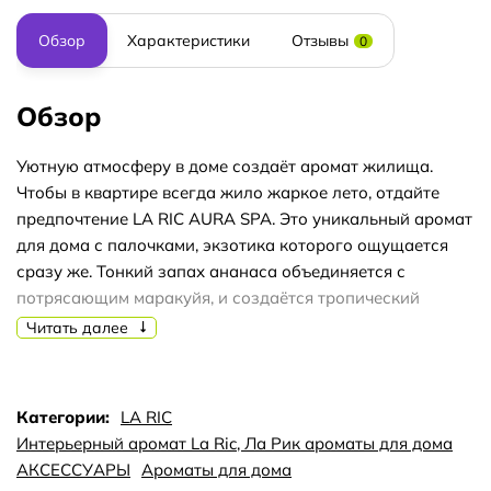
Обзор
Характеристики
Отзывы
0
Обзор
Уютную атмосферу в доме создаёт аромат жилища.
Чтобы в квартире всегда жило жаркое лето, отдайте
предпочтение LA RIC AURA SPA. Это уникальный аромат
для дома с палочками, экзотика которого ощущается
сразу же. Тонкий запах ананаса объединяется с
потрясающим маракуйя, и создаётся тропический
коктейль. Конечные нотки – цветочный шлейф, который
Читать далее
так и вызывает полёт фантазии. В целом, получается
достаточно многогранный коктейль. Создатели LA RIC
AURA SPA говорят, что цвет аромата – оранжевый, это
Категории:
LA RIC
сразу вызывает ассоциации со знойным летним
Интерьерный аромат La Ric, Ла Рик ароматы для дома
закатом. Такая атмосфера будет царить в вашем доме
АКСЕССУАРЫ
Ароматы для дома
даже холодной зимой. Предложенный аромат для дома