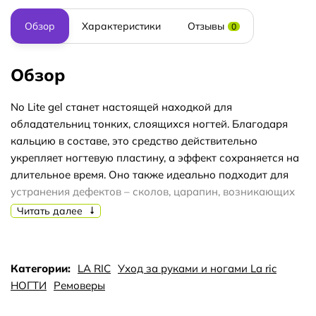
Обзор
Характеристики
Отзывы
0
Обзор
No Lite gel станет настоящей находкой для
обладательниц тонких, слоящихся ногтей. Благодаря
кальцию в составе, это средство действительно
укрепляет ногтевую пластину, а эффект сохраняется на
длительное время. Оно также идеально подходит для
устранения дефектов – сколов, царапин, возникающих
после снятия акрилового, гелевого покрытия или
Читать далее
ошибок, совершенных во время маникюра. Средство
заполняет все неровности, обеспечивая идеально
гладкую и твердую поверхность. Восстановительная
Категории:
LA RIC
Уход за руками и ногами La ric
терапия La Ric No Lite gel может быть использована в
НОГТИ
Ремоверы
качестве базы под классический лак – в этом случае
цветное покрытие не будет негативно влиять, и