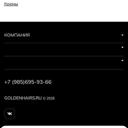
предотвращается выпадение волос, устраняется
Кремы
неприятный зуд, чувство стянутости, задается
прикорневой объем волосам, которые приобретают
приятный блеск. 600 мл.
КОМПАНИЯ
+7 (985)695-93-66
GOLDENHAIRS.RU
© 2026