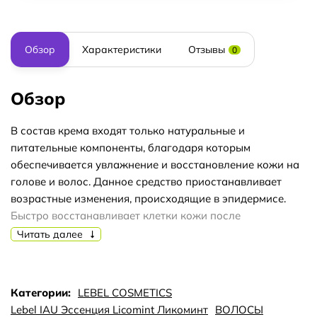
Обзор
Характеристики
Отзывы
0
Обзор
В состав крема входят только натуральные и
питательные компоненты, благодаря которым
обеспечивается увлажнение и восстановление кожи на
голове и волос. Данное средство приостанавливает
возрастные изменения, происходящие в эпидермисе.
Быстро восстанавливает клетки кожи после
окрашивания, которое влечет за собой аммиачное и
Читать далее
щелочное действие. Крем Lebel IAU Lycomint ROOT
SUPPLI характеризуется противовоспалительными
свойствами, а также поддерживает водно-липидный
Категории:
LEBEL COSMETICS
баланс на должном уровне. В результате
Lebel IAU Эссенция Licomint Ликоминт
ВОЛОСЫ