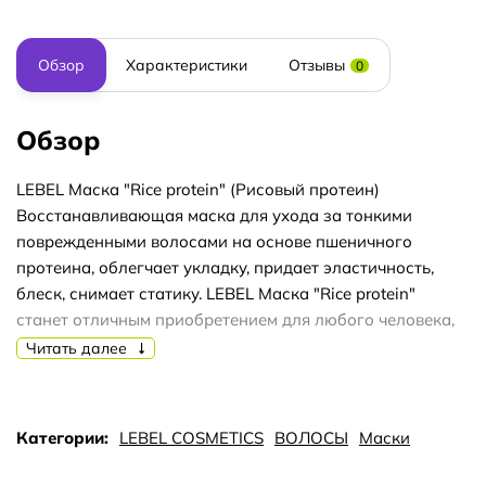
Обзор
Характеристики
Отзывы
0
Обзор
LEBEL Маска "Rice protein" (Рисовый протеин)
Восстанавливающая маска для ухода за тонкими
поврежденными волосами на основе пшеничного
протеина, облегчает укладку, придает эластичность,
блеск, снимает статику. LEBEL Маска "Rice protein"
станет отличным приобретением для любого человека,
который хочет вернуть волосам гладкость, эластичность
Читать далее
и блеск. Она отлично увлажняет и наделяет волосы
вышеперечисленными чертами. Волосы легко
расчесываются и меньше спутываются. Волосы
Категории:
LEBEL COSMETICS
ВОЛОСЫ
Маски
становятся очень красивыми в движении.
Незабываемый аромат Issey Miyake делает