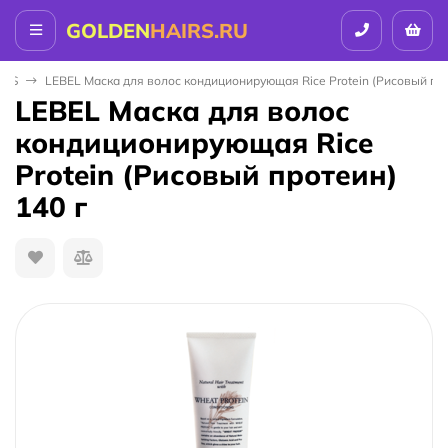
GOLDEN
HAIRS.RU
ICS
LEBEL Маска для волос кондиционирующая Rice Protein (Рисовый про
LEBEL Маска для волос
кондиционирующая Rice
Protein (Рисовый протеин)
140 г