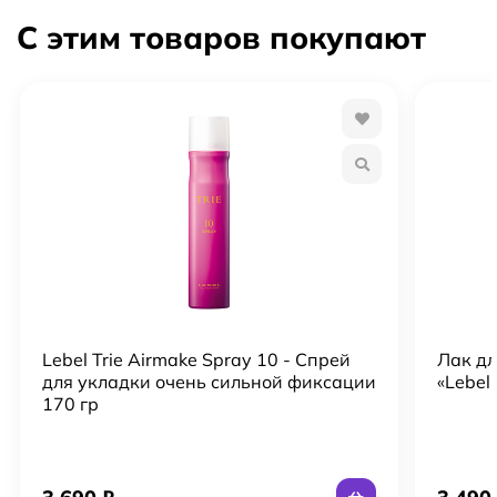
косметическую процедуру еще приятнее. Применение.
С этим товаров покупают
Небольшое количество маски распределите по волосам,
отступая немного от корней. Смывать нужно через 5
минут. Подходит для ежедневного использования.
Lebel Trie Airmake Spray 10 - Спрей
Лак дл
для укладки очень сильной фиксации
«Lebel 
170 гр