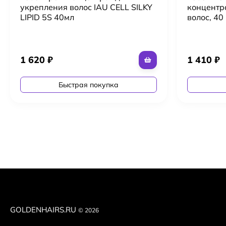
укрепления волос IAU CELL SILKY
концентр
LIPID 5S 40мл
волос, 40
1 620
₽
1 410
₽
Быстрая покупка
GOLDENHAIRS.RU
© 2026