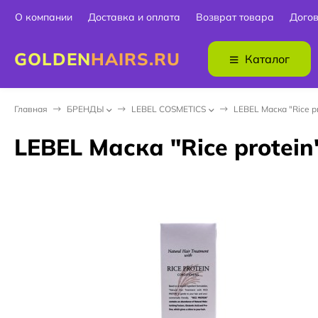
О компании
Доставка и оплата
Возврат товара
Дого
GOLDEN
HAIRS.RU
Каталог
Главная
БPEНДЫ
LEBEL COSMETICS
LEBEL Маска "Rice p
LEBEL Маска "Rice protei