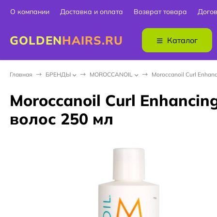
О компании
Доставка и оплата
Возврат товара
Дого
GOLDEN
HAIRS.RU
Каталог
Главная
БPEНДЫ
MOROCCANOIL
Moroccanoil Curl Enha
Moroccanoil Curl Enhanci
волос 250 мл