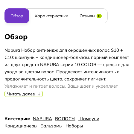
Обзор
Характеристики
Отзывы
0
Обзор
Napura Набор антиэйдж для окрашенных волос S10 +
C10: шампунь + кондиционер-бальзам. парный комплект
из двух средств NAPURA серии 10 COLOR — средств для
ухода за цветом волос. Продлевает интенсивность и
продолжительность цвета, сохраняет пигмент.
Увлажняет и питает волосы. Защищает и укрепляет
кератиновые волокна. Облегчает уход за окрашенными
Читать далее
волосами. Экстракт красной смородины продлевает
интенсивность и продолжительность цвета, протеины
шелка укрепляют волос, улучшая упругость и уровень
Категории:
NAPURA
ВОЛОСЫ
Шампуни
внутреннего увлажнения. Активный состав: экстракт
Кондиционеры
Бальзамы
Наборы
красной смородины, микропротеины шелка, протеины