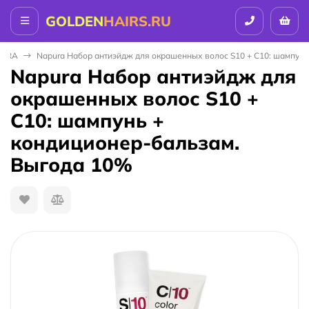
GOLDEN
HAIRS.RU
URA
Napura Набор антиэйдж для окрашенных волос S10 + C10: шампунь
Napura Набор антиэйдж для
окрашенных волос S10 +
C10: шампунь +
кондиционер-бальзам.
Выгода 10%