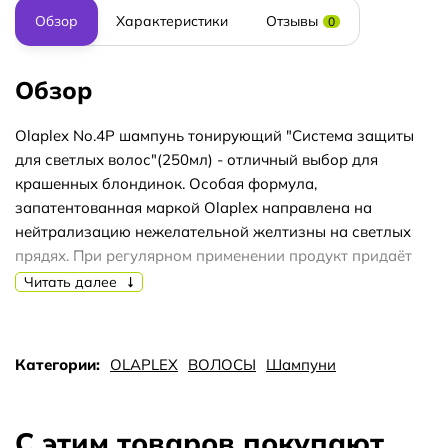
Обзор
Характеристики
Отзывы
0
Обзор
Olaplex No.4P шампунь тонирующий "Система защиты
для светлых волос"(250мл) - отличный выбор для
крашенных блондинок. Особая формула,
запатентованная маркой Olaplex направлена на
нейтрализацию нежелательной желтизны на светлых
прядях. При регулярном применении продукт придаёт
платиновым, светлым и очень светлым волосам
Читать далее
холодный тон.
Кроме того, компоненты шампуня ухаживают за
осветлёнными локонами, мягко очищают, повышают
Категории:
OLAPLEX
ВОЛОСЫ
Шампуни
прочность и защиту волоса. Они надолго сохраняют
полученный оттенок, придают силу и блеск. Шампунь
имеет экономный расход, а для получения более
С этим товаров покупают
холодного тона, его следует чуть дольше подержать на