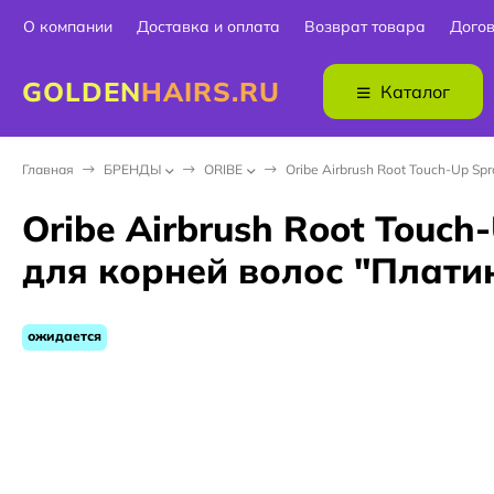
О компании
Доставка и оплата
Возврат товара
Дого
GOLDEN
HAIRS.RU
Каталог
Главная
БPEНДЫ
ORIBE
Oribe Airbrush Root Touch-Up S
Oribe Airbrush Root Touch
для корней волос "Плати
ожидается