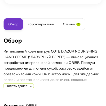
Обзор
Характеристики
Отзывы
0
Обзор
Интенсивный крем для рук COTE D'AZUR NOURISHING
HAND CREME ("ЛАЗУРНЫЙ БЕРЕГ") — инновационная
разработка американской компании ORIBE. Продукт
предназначен для очень сухой, растрескавшейся от
обезвоживания кожи. Он быстро насыщает эпидермис
влагой и восстанавливает даже очень сложные
повреждения, причем действует бережно и аккуратно.
Читать далее
Средство подходит как для ежедневного применения,
так и для использования в особых случаях, когда
Категории:
ORIBE