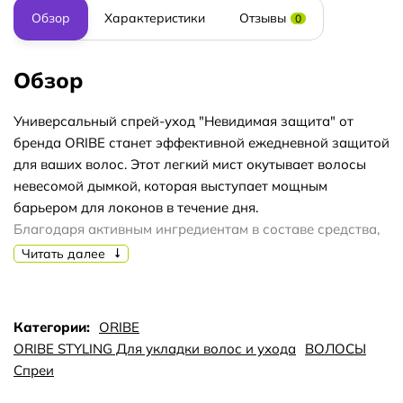
Обзор
Характеристики
Отзывы
0
Обзор
Универсальный спрей-уход "Невидимая защита" от
бренда ORIBE станет эффективной ежедневной защитой
для ваших волос. Этот легкий мист окутывает волосы
невесомой дымкой, которая выступает мощным
барьером для локонов в течение дня.
Благодаря активным ингредиентам в составе средства,
ваши волосы надежно защищены от
Читать далее
высокотемпературного влияния во время укладки,
ультрафиолетовых лучей и негативного воздействия
окружающей среды.
Категории:
ORIBE
В составе продукта:
ORIBE STYLING Для укладки волос и ухода
ВОЛОСЫ
Натуральный коллаген растительного происхождения –
Спреи
обеспечивает глубокое увлажнение волос и