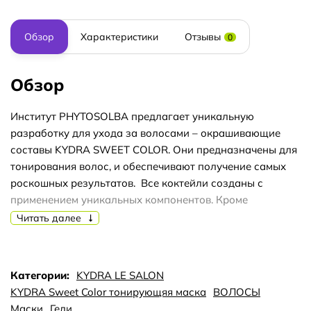
Обзор
Характеристики
Отзывы
0
Обзор
Институт PHYTOSOLBA предлагает уникальную
разработку для ухода за волосами – окрашивающие
составы KYDRA SWEET COLOR. Они предназначены для
тонирования волос, и обеспечивают получение самых
роскошных результатов. Все коктейли созданы с
применением уникальных компонентов. Кроме
окрашивания, они обеспечивают питание, укрепление,
Читать далее
увлажнение волос, восстановление цвета, который с
ними остается таким же насыщенным, как в первый день
после окрашивания. В формуле каждого коктейля
Категории:
KYDRA LE SALON
присутствуют пигменты, компоненты для питания волос,
KYDRA Sweet Color тонирующяя маска
ВОЛОСЫ
увлажнения, восстановления структуры всех слоев.
Маски
Гели