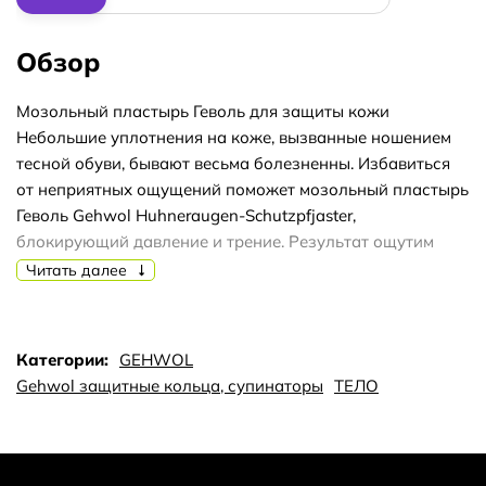
Обзор
Мозольный пластырь Геволь для защиты кожи
Небольшие уплотнения на коже, вызванные ношением
тесной обуви, бывают весьма болезненны. Избавиться
от неприятных ощущений поможет мозольный пластырь
Геволь Gehwol Huhneraugen-Schutzpfjaster,
блокирующий давление и трение. Результат ощутим
сразу: боль уходит и походка обретает прежнюю
Читать далее
легкость.
Мозольный пластырь имеет двухслойную структуру. Его
внутренний слой создан из молескина – очень мягкого
Категории:
GEHWOL
материала, состоящего из нежных натуральных
Gehwol защитные кольца, супинаторы
ТЕЛО
волокон. Внешний слой прочный и плотный, он служит
для фиксации изделия на коже. Специальный клейкий
состав надежно закрепляет Huhneraugen-Schutzpfjaster
на коже, не давая ему сместиться при ходьбе.