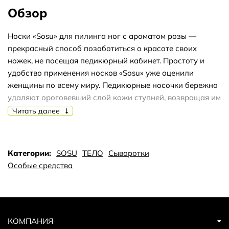
Обзор
Носки «Sosu» для пилинга ног с ароматом розы —
прекрасный способ позаботиться о красоте своих
ножек, не посещая педикюрный кабинет. Простоту и
удобство применения носков «Sosu» уже оценили
женщины по всему миру. Педикюрные носочки бережно
удаляют ороговевший слой кожи ступней, возвращая им
упругость и удивительную гладкость. Они обладают
Читать далее
антибактериальными свойствами, помогают бороться с
трещинами, мозолями и натоптышами. Основу
действующего вещества носочков составляют молочная
Категории:
SOSU
ТЕЛО
Сыворотки
кислота и натуральные экстракты корня лопуха,
Особые средства
лимона, плюща, жерухи, шалфея и других растительных
компонентов, которые в комплексе способствуют
естественному процессу отторжения омертвевших
клеток кожи. Применение Срезать верхнюю часть
упаковки и аккуратно достать носочки с действующим
КОМПАНИЯ