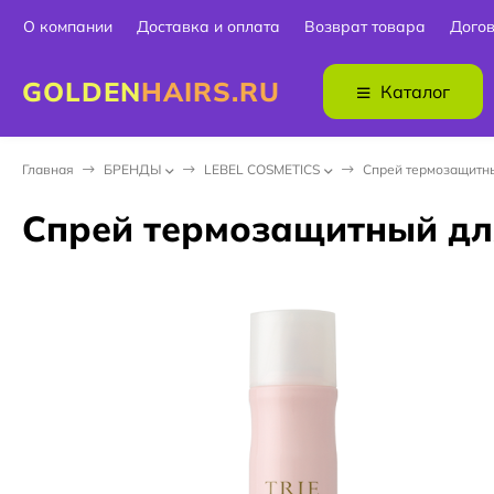
О компании
Доставка и оплата
Возврат товара
Дого
GOLDEN
HAIRS.RU
Каталог
Главная
БPEНДЫ
LEBEL COSMETICS
Спрей термозащитны
Спрей термозащитный дл