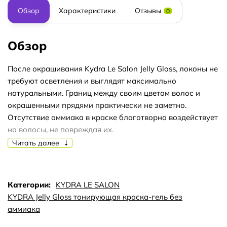
Обзор
Характеристики
Отзывы
0
Обзор
После окрашивания Kydra Le Salon Jelly Gloss, локоны не
требуют осветления и выглядят максимально
натуральными. Границ между своим цветом волос и
окрашенными прядями практически не заметно.
Отсутствие аммиака в краске благотворно воздействует
на волосы, не повреждая их.
После окрашивания гель-краской Kydra Le Salon Jelly
Читать далее
Gloss, локоны приобретают натуральный и
непревзойденный блеск.
Краска обеспечивает покрытие седины до 50%.
Категории:
KYDRA LE SALON
Kydra Le Salon Jelly Gloss Ammonia-Free Coloring 6
KYDRA Jelly Gloss тонирующая краска-гель без
придает локонам замечательный глоссинг, то есть
аммиака
передает прядям насыщенные, глубокие оттенки.
После окрашивания волосы приобретают ровный,