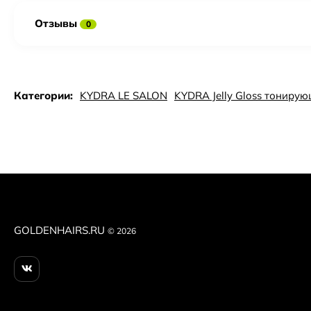
Отзывы
0
Категории:
KYDRA LE SALON
KYDRA Jelly Gloss тониру
GOLDENHAIRS.RU
© 2026