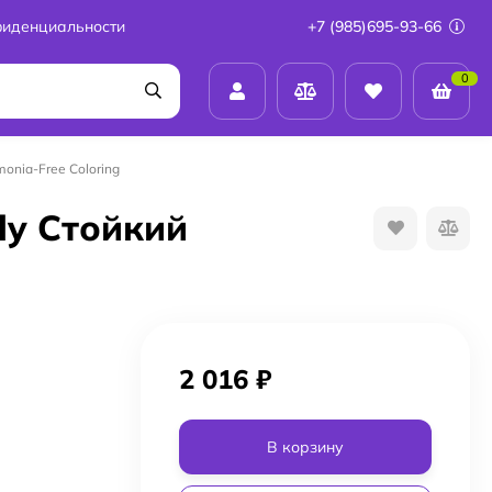
фиденциальности
+7 (985)695-93-66
0
monia-Free Coloring
lly Стойкий
g
2 016
₽
В корзину