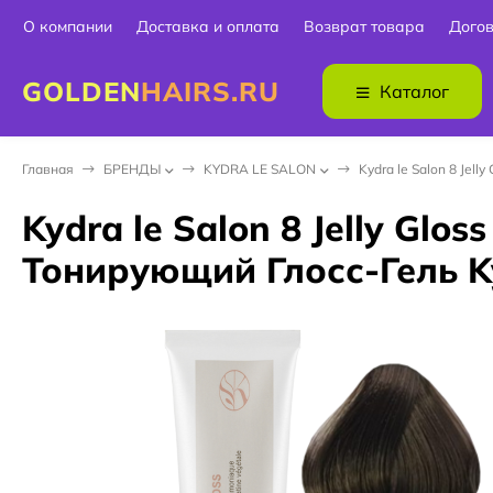
О компании
Доставка и оплата
Возврат товара
Дого
GOLDEN
HAIRS.RU
Каталог
Главная
БPEНДЫ
KYDRA LE SALON
Kydra le Salon 8 Jel
Kydra le Salon 8 Jelly Glo
Тонирующий Глосс-Гель K