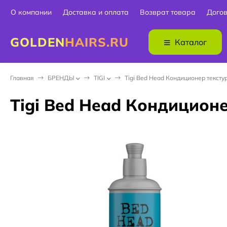
О компании
Доставка и оплата
Возврат товара
Дого
GOLDEN
HAIRS.RU
Каталог
Главная
БPEНДЫ
TIGI
Tigi Bed Head Кондиционер тексту
Tigi Bed Head Кондиционе