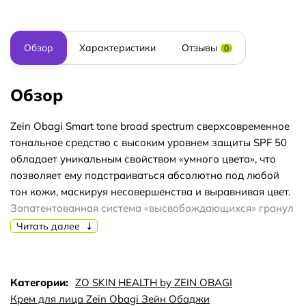
Обзор
Характеристики
Отзывы
0
Обзор
Zein Obagi Smart tone broad spectrum сверхсовременное
тональное средство с высоким уровнем защиты SPF 50
обладает уникальным свойством «умного цвета», что
позволяет ему подстраиваться абсолютно под любой
тон кожи, маскируя несовершенства и выравнивая цвет.
Запатентованная система «высвобождающихся» гранул
обеспечивает равномерную коррекцию тона кожи, а
Читать далее
также надежную ежедневную защиту от UVA/UVB/HEV
излучения благодаря комплексному фотозащитному
действию. Zein Obagi Smart tone broad spectrum –
Категории:
ZO SKIN HEALTH by ZEIN OBAGI
инновационный тональный крем «Умный цвет» с SPF50
Крем для лица Zein Obagi Зейн Обаджи