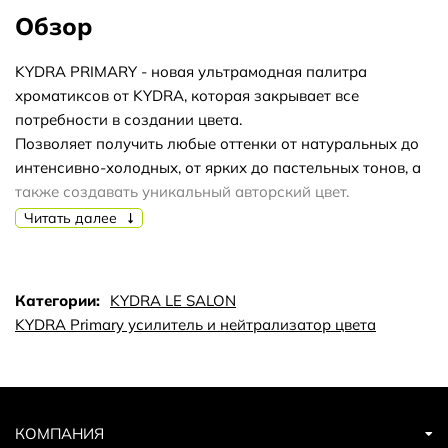
Обзор
KYDRA PRIMARY - новая ультрамодная палитра
хроматиксов от KYDRA, которая закрывает все
потребности в создании цвета.
Позволяет получить любые оттенки от натуральных до
интенсивно-холодных, от ярких до пастельных тонов, а
также создавать уникальный авторский цвет.
Идеально сочетается со всеми линейками красителей
Читать далее
KUDRA le SALON.
Содержит натуральные ингредиенты, на основе
растительных экстрактов, что гарантирует при
Категории:
KYDRA LE SALON
окрашивании защиту и увлажнение волос и кожи
KYDRA Primary усилитель и нейтрализатор цвета
головы.
Не содержит аммиак!
Количество бустера, необходимое для использования,
рассчитывается по «Правилу 11»
«Правило 11» для использования усилителей цвета
КОМПАНИЯ