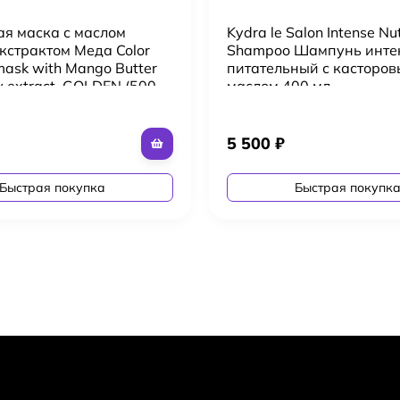
ая маска с маслом
Kydra le Salon Intense Nut
кстрактом Меда Color
Shampoo Шампунь инте
mask with Mango Butter
питательный с касторо
 extract, GOLDEN (500
маслом 400 мл
5 500
₽
Быстрая покупка
Быстрая покупк