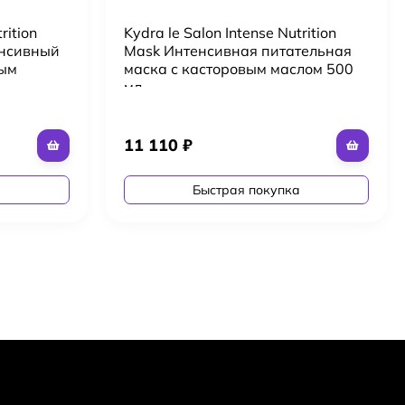
rition
Kydra le Salon Intense Nutrition
нсивный
Mask Интенсивная питательная
вым
маска с касторовым маслом 500
мл
11 110
₽
а
Быстрая покупка