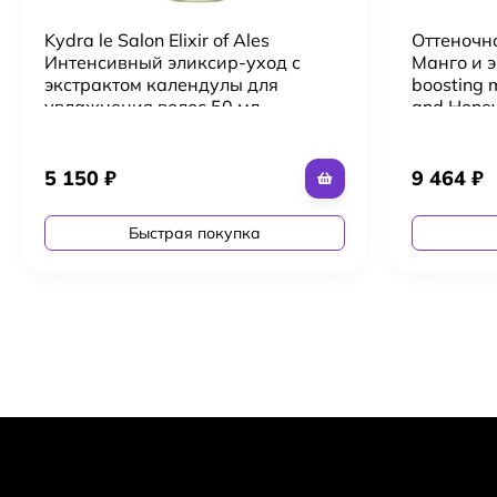
Kydra le Salon Elixir of Ales
Оттеночн
Интенсивный эликсир-уход с
Манго и э
экстрактом календулы для
boosting 
увлажнения волос 50 мл
and Honey
«Эликиср Алеса»
мл)
5 150
₽
9 464
₽
Быстрая покупка