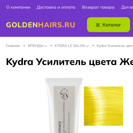
О компании
Доставка и оплата
Возврат товара
Дого
GOLDEN
HAIRS.RU
Каталог
Главная
БPEНДЫ
KYDRA LE SALON
Kydra Усилитель цвет
Kydra Усилитель цвета Же