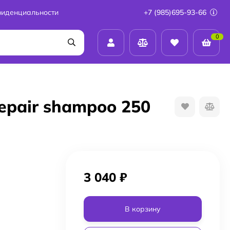
фиденциальности
+7 (985)695-93-66
0
epair shampoo 250
3 040
₽
В корзину