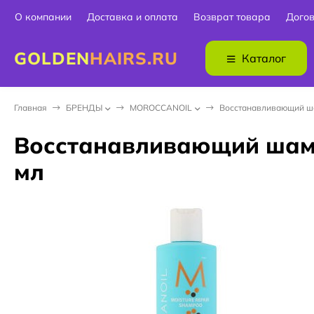
О компании
Доставка и оплата
Возврат товара
Дого
GOLDEN
HAIRS.RU
Каталог
Главная
БPEНДЫ
MOROCCANOIL
Восстанавливающий шам
Восстанавливающий шампу
мл