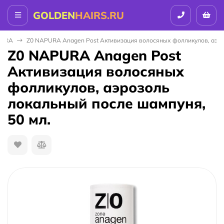
GOLDEN
HAIRS.RU
URA
Z0 NAPURA Anagen Post Активизация волосяных фолликулов, аэро
Z0 NAPURA Anagen Post
Активизация волосяных
фолликулов, аэрозоль
локальный после шампуня,
50 мл.