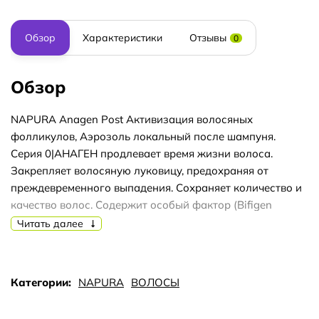
Обзор
Характеристики
Отзывы
0
Обзор
NAPURA Anagen Post Активизация волосяных
фолликулов, Аэрозоль локальный после шампуня.
Серия 0|АНАГЕН продлевает время жизни волоса.
Закрепляет волосяную луковицу, предохраняя от
преждевременного выпадения. Сохраняет количество и
качество волос. Содержит особый фактор (Bifigen
Redox®) — сильнейший ингибитор 5-альфа редуктазы
Читать далее
первого типа. Фермент СуперОксидДисмутаза — анти-
оксидант, обеспечивает специфическое воздействие на
«спящую» луковицу волоса — активизирует обменные
Категории:
NAPURA
ВОЛОСЫ
процессы. Спрей Z0 Anagen Post от преждевременного
выпадения стимулирует и усиливает силу волосяных