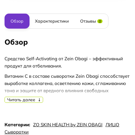
Обзор
Характеристики
Отзывы
0
Обзор
Средство Self-Activating от Zein Obagi – эффективный
продукт для отбеливания.
Витамин C в составе сыворотки Zein Obagi способствует
выработке коллагена, осветлению кожи, сглаживанию
тона и защите от вредного влияния свободных
радикалов.
Читать далее
Дополнительные активные ингредиенты сыворотки:
гиалуроновая кислота для интенсивного увлажнения,
витамин E в качестве антиоксидантного щита и мягкие
Категории:
ZO SKIN HEALTH by ZEIN OBAGI
ЛИЦО
экстракты для успокоения.
Сыворотки