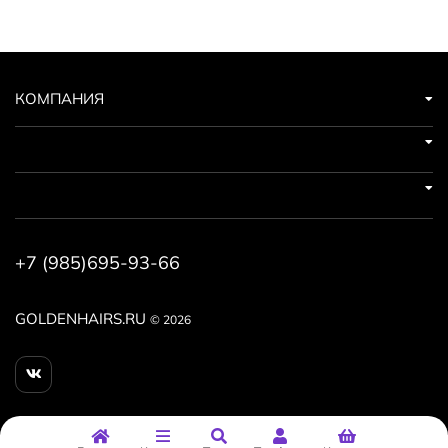
Рекомендуется наносить сыворотку Vitamin C Self-
Activating на основе витамина C утром или вечером на
подготовленную кожу после тоника, обходя область
вокруг глаз.
КОМПАНИЯ
+7 (985)695-93-66
GOLDENHAIRS.RU
© 2026