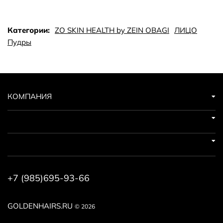
светоотражающий комплекс, ZOX 12® : эксклюзивный
антиоксидантный комплекс 12-часового действия,
Категории:
ZO SKIN HEALTH by ZEIN OBAGI
ЛИЦО
масло семян жожоба (Simmondsia chinensis). Способ
Пудры
применения: нанести пудру на заранее очищенную кожу
лица.
КОМПАНИЯ
+7 (985)695-93-66
GOLDENHAIRS.RU
© 2026