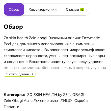
Обзор
Характеристики
Отзывы
0
Обзор
Zo skin health Zein obagi Энзимный пилинг Enzymatic
Peel для домашнего использования с энзимами и
гликолевой кислотой. Выравнивает микрорельеф кожи:
сглаживает неровности, уменьшает расширенные поры
и следы акне. Восстанавливает тусклую кожу: удаляет
омервевшие клетки, обновляет кожный покров, улучшая
цвет лица. Устраняет пигментные пятна. Усиливает
Читать далее
эффект от применение любых препаратов ZO ®.
Применение: 1-2 раза в неделю или по мере
необходимости, нанести на чистую сухую кожу, оставить
Категории:
ZO SKIN HEALTH by ZEIN OBAGI
на 1-3 часа. При желании смойте. Активный состав:
Zein Obagi Acne Лечение акнэ
ЛИЦО
Скрабы
ферменты папаина и бромелаина, гликолевая кислота
Пилинги
(AHA), диглицерин, масло семян кукуи. масло семян