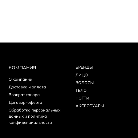
 Рингтон 177 мл для волос Ультрадефинирующий
 Маска Copmlex 147 мл Дефинирующая маска Кассета для вьющихся вол
льтифункциональный стайлинг-лосьон для волос
rinse 177 мл Деликатный очищающий шампунь «Мое сокровище» для кож
КОМПАНИЯ
БPEНДЫ
ЛИЦО
мл Ultra Remove Gel Nails Polish для снятия гелевого покрытия Remove
О компании
ВОЛОСЫ
Доставка и оплата
ТЕЛО
персионного слоя для гелевого покрытия 15 мл
Возврат товара
НОГТИ
Договор-оферта
АКСЕССУАРЫ
Обработка персональных
товки к покрытию гелем 15 мл
данных и политика
конфиденциальности
 гелевого покрытия 15 мл