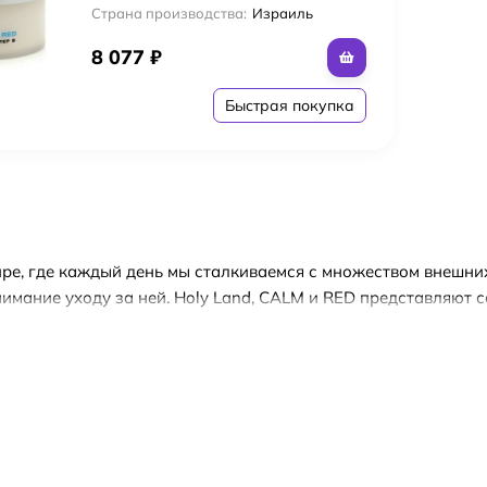
Страна производства:
Израиль
8 077
₽
Быстрая покупка
ре, где каждый день мы сталкиваемся с множеством внешни
нимание уходу за ней. Holy Land, CALM и RED представляют
ременного человека, стремящегося к красоте и здоровью ко
and, CALM и RED основана на использовании натуральных ин
 органическую и экологичную продукцию. Продукты для лица
я решения различных проблем с кожей, таких как увлажнени
х особенностей антикуперозной линии Holy Land, CALM и R