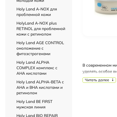
молодой кожи
Holy Land A-NOX для
проблемной кожи
HolyLand A-NOX plus
RETINOL для проблемной
кожи с ретинолом
Holy Land AGE CONTROL
омоложение с
фитоэстрогенами
Holy Land ALPHA
В современном ми
COMPLEX комплекс с
уделять особое в
АНА кислотами
потребностей сов
Читать далее
Holy Land ALPHA-BETA с
АНА и ВНА кислотами и
Косметика Holy L
ретинолом
кто предпочитает
Holy Land BE FIRST
разработанные дл
мужская линия
Одной из ключевы
Holy Land BIO REPAIR