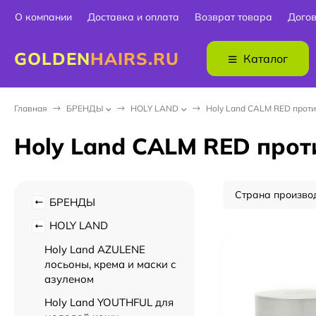
О компании
Доставка и оплата
Возврат товара
Дого
GOLDEN
HAIRS.RU
Каталог
Главная
БPEНДЫ
HOLY LAND
Holy Land CALM RED проти
Holy Land CALM RED прот
Страна произво
БPEНДЫ
HOLY LAND
Holy Land AZULENE
лосьоны, крема и маски с
азуленом
Holy Land YOUTHFUL для