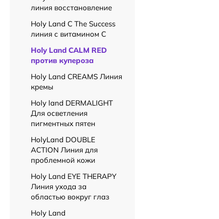
помогают нейтрал
линия восстановление
постоянно подвер
Holy Land C The Success
линия с витамином C
Уход за кожей с 
Регулярное испол
Holy Land CALM RED
против купероза
защитные функции
Holy Land CREAMS Линия
Важно отметить, 
кремы
делает их идеаль
Holy land DERMALIGHT
Для осветления
В заключение, Ho
пигментных пятен
органической и э
HolyLand DOUBLE
желаемой красоты
ACTION Линия для
проблемной кожи
Holy Land EYE THERAPY
Линия ухода за
областью вокруг глаз
Holy Land