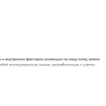
х и внутренних факторов, влияющих на нашу кожу, важно
 собой антикуперозную линию, разработанную с учетом
жи.
гредиентов, что делает ее идеальным выбором для тех,
 этой линии включают в себя сыворотки, кремы и маски,
е, питание и защита от старения.
ED является использование антиоксидантов, которые