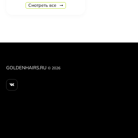
R+Co Ring Tone Ultra Fefining Gel Crème Гель-Крем
Смотреть все
5 290
₽
R+Co Cassete Curl Defining Masque + Superseed Oil
6 330
₽
R+Co Zipper Multitasking Styling Lotion 177 мл Му
4 250
₽
R+Co Lost Treasure Apple Cider Vinegar Cleansing 
5 230
₽
GOLDENHAIRS.RU
© 2026
Christina Fitzgerald Профессиональное средство 200 
1 820
₽
Christina Fitzgerald Топ Ultra Non Wipe Top без дис
2 840
₽
Christina Fitzgerald Праймер Ultra Primer для подго
2 670
₽
Christina Fitzgerald Ultra Matte Top Матовый Топ для
2 470
₽