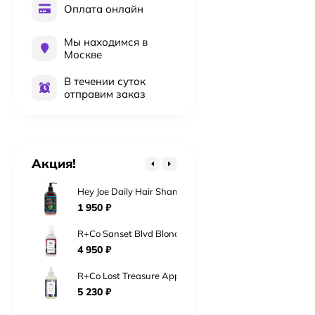
Оплата онлайн
Мы находимся в
Москве
Kydra Le Salon 4-18 Jelly Gloss 60 мл Краска для во
В течении суток
2 016
₽
отправим заказ
Kydra Le Salon 6-18 Jelly Gloss 60 мл Краска для во
2 016
₽
Kydra Le Salon 10-3 Jelly Gloss 60 мл Краска для во
Акция!
2 016
₽
Hey Joe Daily Hair Shampoo Шампунь для ежедневно
1 950
₽
R+Co Sanset Blvd Blonde Сансет Бульвар Toning+Styl
4 950
₽
R+Co Lost Treasure Apple Cider Vinegar 177 мл «Мо
5 230
₽