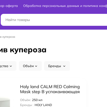
вор-оферта
Обработка персональных данных и политика кон
в купероза
ив купероза
дства
Объём
Бренды
Holy land CALM RED Calming
Mask step B успокаивающая
маска 250 мл
Объём:
250 мл
Бренды :
HOLY LAND