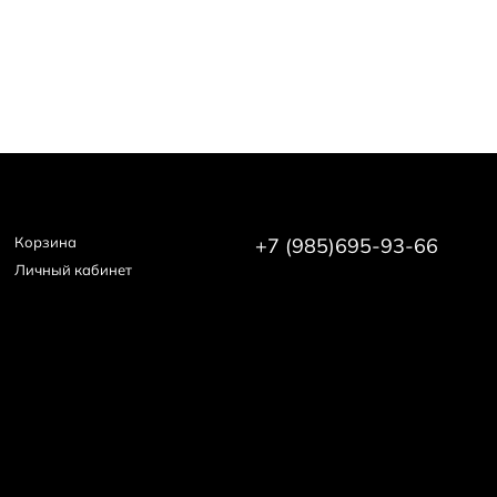
ос с комплексом масел
и головы и волос с яблочным уксусом
Корзина
+7 (985)695-93-66
Личный кабинет
r