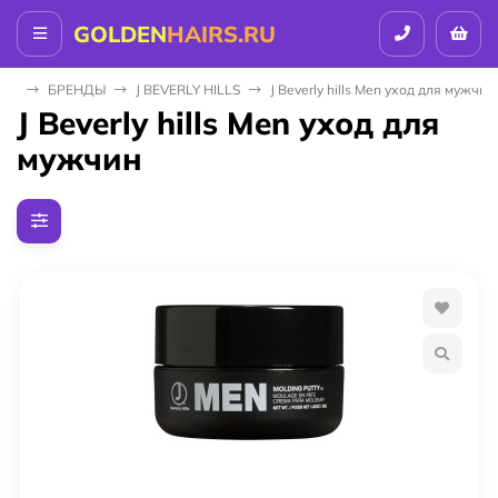
GOLDEN
HAIRS.RU
ная
БPEНДЫ
J BEVERLY HILLS
J Beverly hills Men уход для мужчин
J Beverly hills Men уход для
мужчин