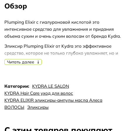
Обзор
Plumping Elixir с гиалуроновой кислотой это
интенсивное средство для увлажнения и придания
объема сухим и очень сухим волосам от бренда Kydra.
Эликсир Plumping Elixir от Kydra это эффективное
средство, которое не только глубоко увлажняет, но и
выравнивает структуру кутикулы, а также отлично
Читать далее
кондиционирует волосы.
В состав этого уплотняющего эликсира входят масла
шалфея, можжевельника, рицина, лимонной цедры,
Категории:
KYDRA LE SALON
календулы и розмарина, а также бета-каротин, - все
KYDRA Hair Care уход для волос
компоненты работают в гармонии для улучшения
KYDRA ELIXIR эликсиры-ампулы масла Алеса
состояния волос.
ВОЛОСЫ
Эликсиры
Метод использования Kydra Plumping Elixir: его можно
добавлять в краску как дополнительный ухаживающий
С этим товаров покупают
компонент или наносить отдельно перед мытьем. Для