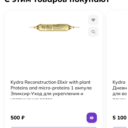
этого равномерно распределите содержимое ампулы по
сухим волосам, затем оберните их полотенцем и
оставьте на 20-30 минут. После этого тщательно смойте
водой.
Kydra Reconstruction Elixir with plant
Kydra 
Proteins and micro-proteins 1 ампула
Дневн
Эликсир-Уход для укрепления и
для во
увлажнения волос
почек
500
₽
5 10