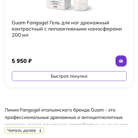
Guam Fangogel Гель для ног дренажный
контрастный с липоактивными наносферами
200 мл
5 950
₽
Быстрая покупка
Линия Fangogel итальянского бренда Guam - это
профессиональные дренажные и антицеллюлитные
средства нового поколения, разработанные на основе
Читать далее
натуральной термальной грязи и активных морских