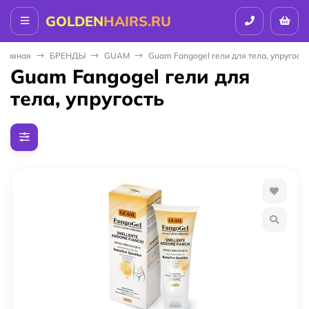
GOLDEN
HAIRS.RU
Главная
БPEНДЫ
GUAM
Guam Fangogel гели для тела, упругость
Guam Fangogel гели для
тела, упругость