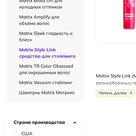
Matrix Brass Off для
холодных оттенков
Matrix Amplify для
объёма волос
Matrix Sleek гладкость и
блеск
Matrix Style Link
средства для стайлинга
Matrix TR Color Obsessed
для окрашенных волос
Matrix Style Lin
Matrix Vavoom стайлинг
разнообразных пр
добиться как есте
Шампунь Matrix Матрикс
Читать далее
Основные характер
- Разнообразие т
Страна производства
- Объем и контро
непослушные пря
США