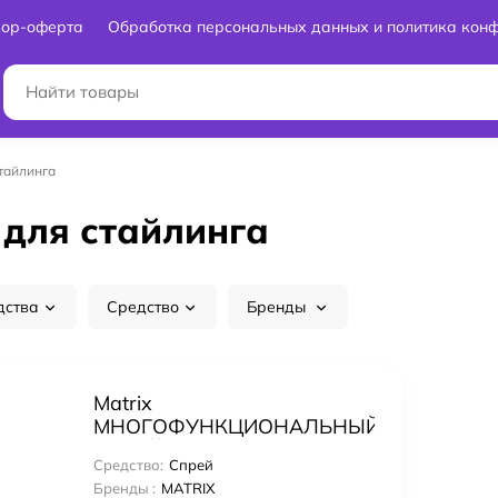
вор-оферта
Обработка персональных данных и политика кон
стайлинга
а для стайлинга
дства
Средство
Бренды
Matrix
МНОГОФУНКЦИОНАЛЬНЫЙ
СПРЕЙ MIRACLE CREATOR
Средство:
Спрей
20 В 1, 190 МЛ
Бренды :
MATRIX