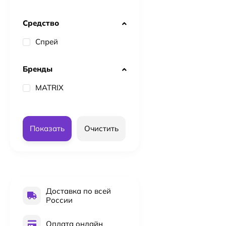
- Термозащита: м
горячих инструме
Средство
- Легкость в испо
естественного эф
Спрей
- Долговечный ре
Бренды
MATRIX
Показать
Очистить
Доставка по всей
России
Оплата онлайн