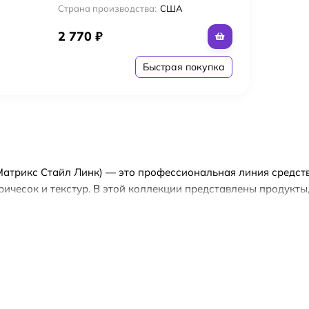
Страна производства:
США
2 770
₽
Быстрая покупка
k (Матрикс Стайл Линк) — это профессиональная линия средст
ичесок и текстур. В этой коллекции представлены продукты,
ственного, так и креативного стиля.
истики Matrix Style Link (Матрикс Стайл Линк):
екстур: линия включает гели, спреи, кремы и муссы, которы
ль: продукты Matrix Style Link (Матрикс Стайл Линк) помога
ди.