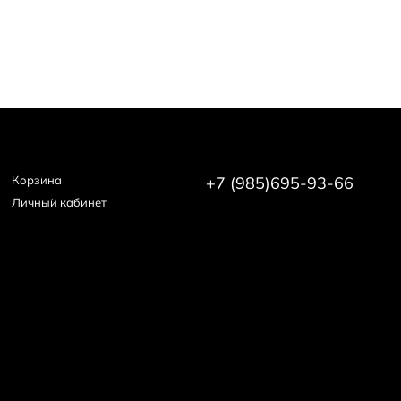
ос с комплексом масел
и головы и волос с яблочным уксусом
Корзина
+7 (985)695-93-66
Личный кабинет
r