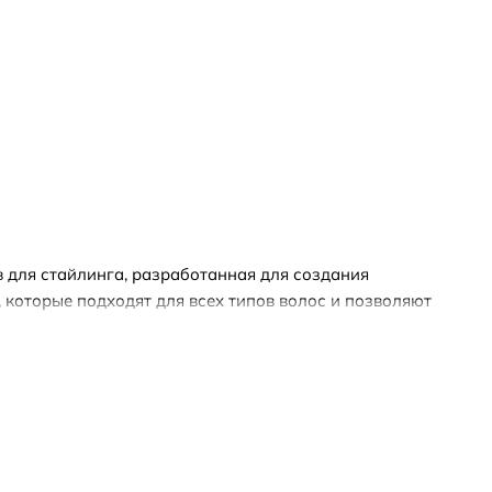
в для стайлинга, разработанная для создания
 которые подходят для всех типов волос и позволяют
е обеспечивают различные уровни фиксации и текстуры.
ют создать объемные укладки, а также контролировать