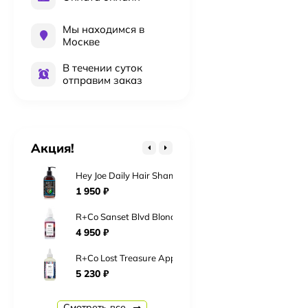
Мы находимся в
Москве
Kydra Le Salon 4-18 Jelly Gloss 60 мл Краска для во
В течении суток
2 016
₽
отправим заказ
Kydra Le Salon 6-18 Jelly Gloss 60 мл Краска для во
2 016
₽
Kydra Le Salon 10-3 Jelly Gloss 60 мл Краска для во
Акция!
2 016
₽
Hey Joe Daily Hair Shampoo Шампунь для ежедневно
1 950
₽
R+Co Sanset Blvd Blonde Сансет Бульвар Toning+Styl
4 950
₽
R+Co Lost Treasure Apple Cider Vinegar 177 мл «Мо
5 230
₽
R+Co Ring Tone Ultra Fefining Gel Crème Гель-Крем
Смотреть все