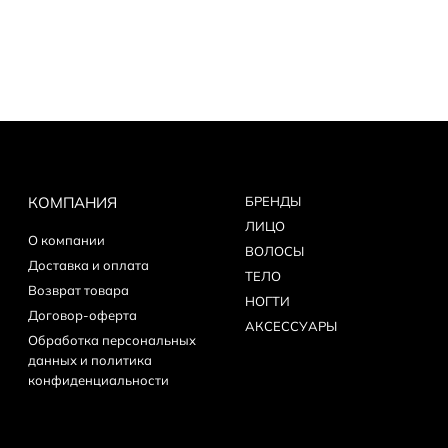
 Маска Copmlex 147 мл Дефинирующая маска Кассета для вьющихся вол
льтифункциональный стайлинг-лосьон для волос
rinse 177 мл Деликатный очищающий шампунь «Мое сокровище» для кож
КОМПАНИЯ
БPEНДЫ
ЛИЦО
мл Ultra Remove Gel Nails Polish для снятия гелевого покрытия Remove
О компании
ВОЛОСЫ
Доставка и оплата
ТЕЛО
персионного слоя для гелевого покрытия 15 мл
Возврат товара
НОГТИ
Договор-оферта
АКСЕССУАРЫ
Обработка персональных
товки к покрытию гелем 15 мл
данных и политика
конфиденциальности
 гелевого покрытия 15 мл