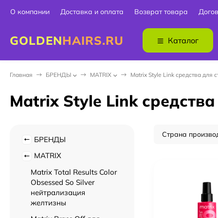
О компании
Доставка и оплата
Возврат товара
Дого
GOLDEN
HAIRS.RU
Каталог
Главная
БPEНДЫ
MATRIX
Matrix Style Link средства для 
Matrix Style Link средств
Страна произво
БPEНДЫ
MATRIX
Matrix Total Results Color
Obsessed So Silver
нейтрализация
желтизны