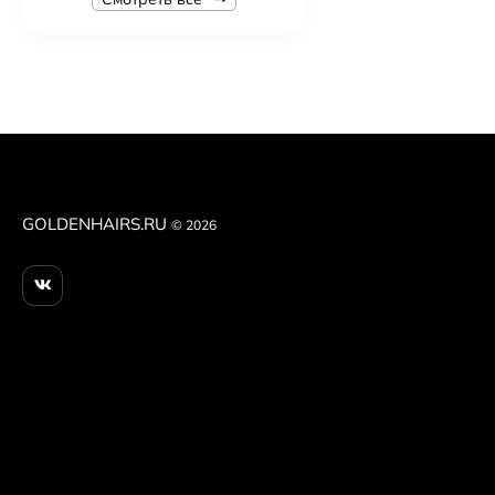
5 290
₽
R+Co Cassete Curl Defining Masque + Superseed Oil
6 330
₽
R+Co Zipper Multitasking Styling Lotion 177 мл Му
4 250
₽
R+Co Lost Treasure Apple Cider Vinegar Cleansing 
5 230
₽
GOLDENHAIRS.RU
© 2026
Christina Fitzgerald Профессиональное средство 200 
1 820
₽
Christina Fitzgerald Топ Ultra Non Wipe Top без дис
2 840
₽
Christina Fitzgerald Праймер Ultra Primer для подго
2 670
₽
Christina Fitzgerald Ultra Matte Top Матовый Топ для
2 470
₽