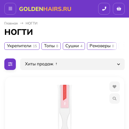
GOLDEN
HAIRS.RU
Главная
НОГТИ
НОГТИ
Укрепители
Топы
Сушки
Ремоверы
Пр
15
8
4
8
Хиты продаж