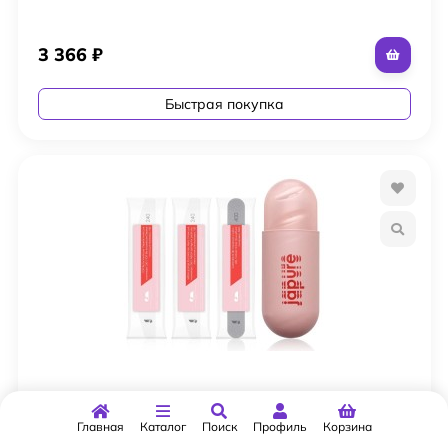
3 366
₽
Быстрая покупка
Japure Набор пилок в пластиковом футляре
«Мульти-пилка +»
Главная
Каталог
Поиск
Профиль
Корзина