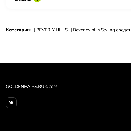
Категории:
J BEVERLY HILLS
J Beverley hills Styling сре
GOLDENHAIRS.RU
© 2026