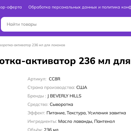
вор-оферта
Обработка персональных данных и политика кон
Сыворотка-активатор 236 мл для локонов
оротка-активатор 236 мл дл
Артикул:
CC8R
Страна производства:
США
Бренды :
J BEVERLY HILLS
Средство:
Сыворотка
Эффект:
Питание, Текстура, Усиления завитка
Ингредиенты:
Масло лаванды, Пантенол
Объём:
236 мл