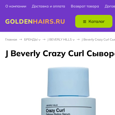
О компании
Доставка и оплата
Возврат товара
Дого
GOLDEN
HAIRS.RU
Каталог
Главная
БPEНДЫ
J BEVERLY HILLS
J Beverly Crazy Curl 
J Beverly Crazy Curl Сыв