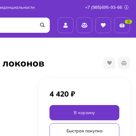
фиденциальности
+7 (985)695-93-66
0
я локонов
4 420
₽
В корзину
Быстрая покупка