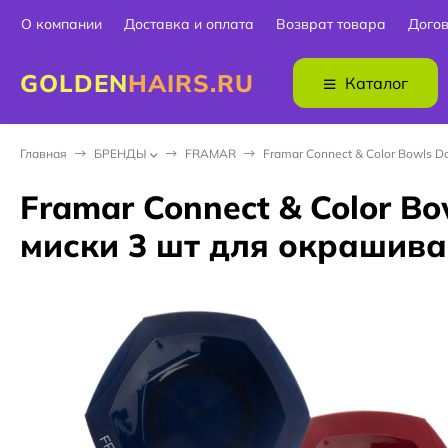
О компании
Доставка и оплата
Возврат товара
Дого
GOLDEN
HAIRS.RU
Каталог
Главная
БPEНДЫ
FRAMAR
Framar Connect & Color Bowls 
Framar Connect & Color 
миски 3 шт для окрашива