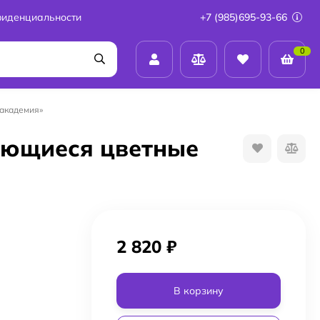
фиденциальности
+7 (985)695-93-66
0
 академия»
няющиеся цветные
2 820
₽
В корзину