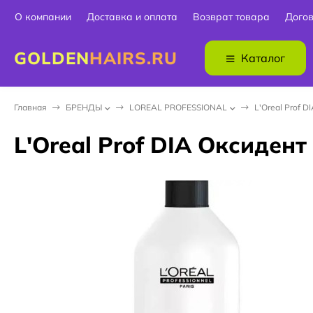
О компании
Доставка и оплата
Возврат товара
Дого
GOLDEN
HAIRS.RU
Каталог
Главная
БPEНДЫ
LOREAL PROFESSIONAL
L'Oreal Prof D
L'Oreal Prof DIA Оксидент 