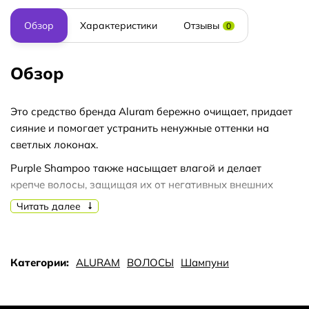
Обзор
Характеристики
Отзывы
0
Обзор
Это средство бренда Aluram бережно очищает, придает
сияние и помогает устранить ненужные оттенки на
светлых локонах.
Purple Shampoo также насыщает влагой и делает
крепче волосы, защищая их от негативных внешних
факторов, и актуален для седых волос.
Читать далее
Он не включает сульфаты и силиконы, что делает его
веганским продуктом.
Категории:
ALURAM
ВОЛОСЫ
Шампуни
В Aluram Purple Shampoo входят: лимонная кислота,
биотин, кокосовая вода, масла авокадо, марулы, плодов
шиповника и баобаба.