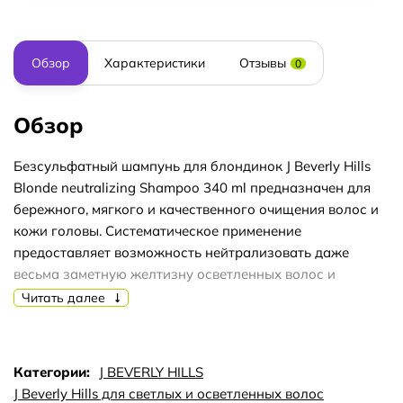
Обзор
Характеристики
Отзывы
0
Обзор
Безсульфатный шампунь для блондинок J Beverly Hills
Blonde neutralizing Shampoo 340 ml предназначен для
бережного, мягкого и качественного очищения волос и
кожи головы. Систематическое применение
предоставляет возможность нейтрализовать даже
весьма заметную желтизну осветленных волос и
поддержать природную красоту естественных белых.
Читать далее
Кроме того, через некоторое время локоны становятся
по максимуму эластичными и ухоженными. В состав
предлагаемого шампуня входят следующие
Категории:
J BEVERLY HILLS
растительные компоненты: мальвы для активного роста
J Beverly Hills для светлых и осветленных волос