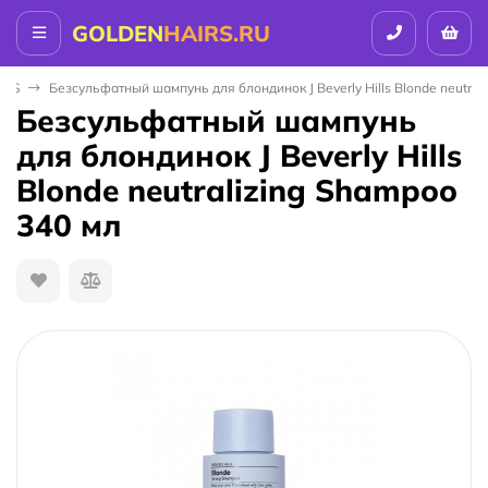
GOLDEN
HAIRS.RU
LLS
Безсульфатный шампунь для блондинок J Beverly Hills Blonde neutral
Безсульфатный шампунь
для блондинок J Beverly Hills
Blonde neutralizing Shampoo
340 мл