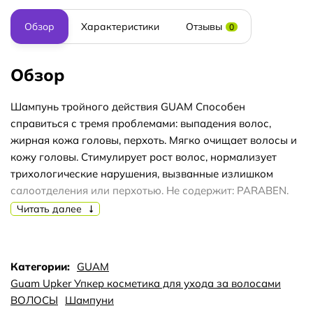
Обзор
Характеристики
Отзывы
0
Обзор
Шампунь тройного действия GUAM Способен
справиться с тремя проблемами: выпадения волос,
жирная кожа головы, перхоть. Мягко очищает волосы и
кожу головы. Стимулирует рост волос, нормализует
трихологические нарушения, вызванные излишком
салоотделения или перхотью. Не содержит: PARABEN.
Шампунь тройного действия Guam UPKer Triple Action
Читать далее
способен оправдать все ожидания потребителя. Жирная
кожа головы доставляет немало неприятностей. Волосы
быстро теряют опрятность, появляется перхоть и
Категории:
GUAM
ощущение зуда. Жирный налет приводит к закупорке
Guam Upker Упкер косметика для ухода за волосами
сальных желез и воспалению кожи головы, следствием
ВОЛОСЫ
Шампуни
чего нередко становится выпадение волос. В погоне за