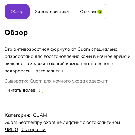
Обзор
Характеристики
Отзывы
0
Обзор
Эта антивозрастная формула от Guam специально
разработана для восстановления кожи в ночное время и
включает омолаживающий компонент на основе
водорослей – астаксантин.
Сыворотка Guam для ночного ухода содержит:
астаксантин, фитоколлаген и витамин Е, а также - масла
Читать далее
сои, виноградных косточек, жожоба, семян конопли и
подсолнечника.
Несколько капель сыворотки Guam нанесите на лицо и
Категории:
GUAM
шею перед сном.
Guam Seatherapy axantine лифтинг с астаксантином
ЛИЦО
Сыворотки